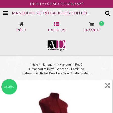
ENTRE EM CONTATO POR WHATSAPP!
MANEQUIM RETRÔ GANCHOS SKIN BORDÔ FASHION
0
INÍCIO
PRODUTOS
CARRINHO
Início
>
Manequim
>
Manequim Retrô
>
Manequim Retrô Ganchos - Feminino
>
Manequim Retrô Ganchos Skin Bordô Fashion
OFERTA!